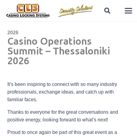
2026
Casino Operations
Summit – Thessaloniki
2026
It’s been inspiring to connect with so many industry
professionals, exchange ideas, and catch up with
familiar faces.
Thanks to everyone for the great conversations and
positive energy, looking forward to what’s next!
Proud to once again be part of this great event as a