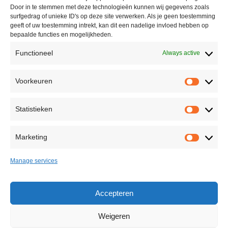
+31(0)10 228 16 51
Door in te stemmen met deze technologieën kunnen wij gegevens zoals
surfgedrag of unieke ID's op deze site verwerken. Als je geen toestemming
info@casinolock.com
geeft of uw toestemming intrekt, kan dit een nadelige invloed hebben op
bepaalde functies en mogelijkheden.
Functioneel
Always active
Showroom/Workshop
Voorkeuren
Voorke
Ondernemingsweg 40,
2404 HN Alphen aan den Rijn
Statistieken
The Netherlands
Statisti
+31(0)172 75 45 85
Marketing
Marketi
info@casinolock.com
Manage services
Back to Top
Accepteren
Weigeren
©
2026 All rights reserved Casinolock