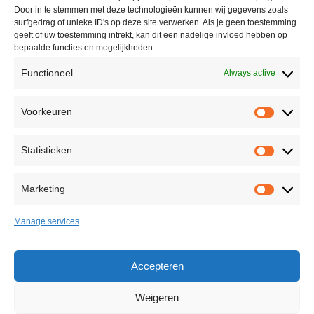
+31(0)10 228 16 51
Door in te stemmen met deze technologieën kunnen wij gegevens zoals
surfgedrag of unieke ID's op deze site verwerken. Als je geen toestemming
info@casinolock.com
geeft of uw toestemming intrekt, kan dit een nadelige invloed hebben op
bepaalde functies en mogelijkheden.
Functioneel
Always active
Showroom/Workshop
Voorkeuren
Voorke
Ondernemingsweg 40,
2404 HN Alphen aan den Rijn
Statistieken
The Netherlands
Statisti
+31(0)172 75 45 85
Marketing
Marketi
info@casinolock.com
Manage services
Back to Top
Accepteren
Weigeren
©
2026 All rights reserved Casinolock