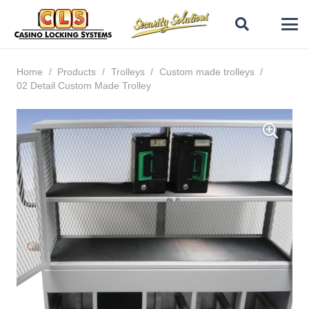
Home
/
Products
/
Trolleys
/
Custom made trolleys
/
02 Detail Custom Made Trolley