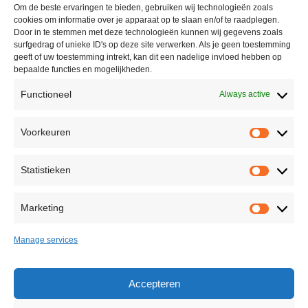
Om de beste ervaringen te bieden, gebruiken wij technologieën zoals
cookies om informatie over je apparaat op te slaan en/of te raadplegen.
+31(0)10 228 16 51
Door in te stemmen met deze technologieën kunnen wij gegevens zoals
surfgedrag of unieke ID's op deze site verwerken. Als je geen toestemming
info@casinolock.com
geeft of uw toestemming intrekt, kan dit een nadelige invloed hebben op
bepaalde functies en mogelijkheden.
Functioneel
Always active
Showroom/Workshop
Voorkeuren
Voorke
Ondernemingsweg 40,
2404 HN Alphen aan den Rijn
Statistieken
The Netherlands
Statisti
+31(0)172 75 45 85
Marketing
Marketi
info@casinolock.com
Manage services
Back to Top
Accepteren