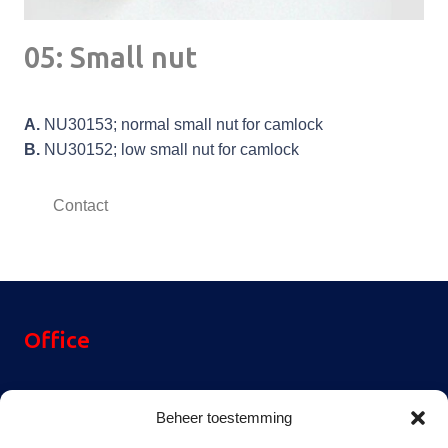
05: Small nut
A.
NU30153; normal small nut for camlock
B.
NU30152; low small nut for camlock
Contact
Office
Reinier Rondhorstdijk 32,
Beheer toestemming
3059 SM Rotterdam,
The Netherlands