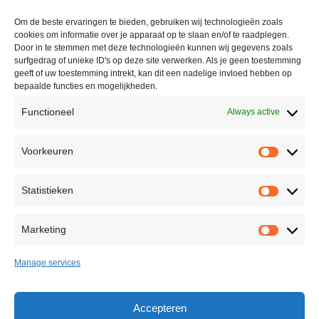
The Netherlands
Om de beste ervaringen te bieden, gebruiken wij technologieën zoals
cookies om informatie over je apparaat op te slaan en/of te raadplegen.
+31(0)10 228 16 51
Door in te stemmen met deze technologieën kunnen wij gegevens zoals
surfgedrag of unieke ID's op deze site verwerken. Als je geen toestemming
info@casinolock.com
geeft of uw toestemming intrekt, kan dit een nadelige invloed hebben op
bepaalde functies en mogelijkheden.
Functioneel
Always active
Showroom/Workshop
Voorkeuren
Voorke
Ondernemingsweg 40,
2404 HN Alphen aan den Rijn
Statistieken
The Netherlands
Statisti
+31(0)172 75 45 85
Marketing
Marketi
info@casinolock.com
Manage services
Back to Top
Accepteren