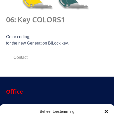
06: Key COLORS1
Color coding;
for the new Generation BiLock key.
Contact
Office
Reinier Rondhorstdijk 32,
Beheer toestemming
3059 SM Rotterdam,