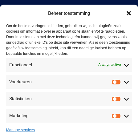
Reinier Rondhorstdijk 32,
Beheer toestemming
3059 SM Rotterdam,
The Netherlands
Om de beste ervaringen te bieden, gebruiken wij technologieën zoals
cookies om informatie over je apparaat op te slaan en/of te raadplegen.
+31(0)10 228 16 51
Door in te stemmen met deze technologieën kunnen wij gegevens zoals
surfgedrag of unieke ID's op deze site verwerken. Als je geen toestemming
info@casinolock.com
geeft of uw toestemming intrekt, kan dit een nadelige invloed hebben op
bepaalde functies en mogelijkheden.
Functioneel
Always active
Showroom/Workshop
Voorkeuren
Voorke
Ondernemingsweg 40,
2404 HN Alphen aan den Rijn
Statistieken
The Netherlands
Statisti
+31(0)172 75 45 85
Marketing
Marketi
info@casinolock.com
Manage services