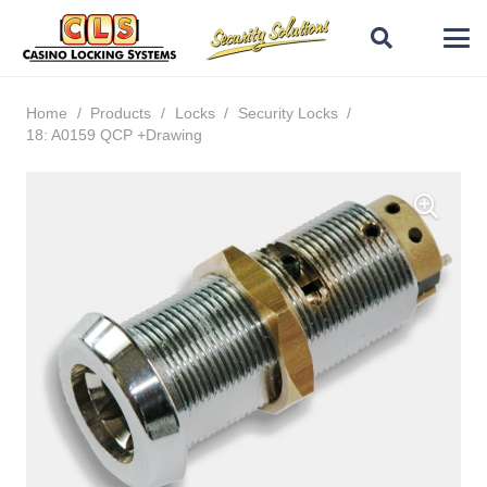
Home
/
Products
/
Locks
/
Security Locks
/
18: A0159 QCP +Drawing