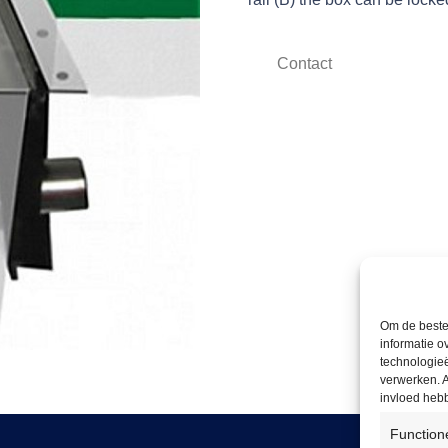
Contact
Om de beste 
informatie o
technologieë
verwerken. A
invloed heb
Function