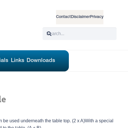
Contact
Disclaimer
Privacy
ials
Links
Downloads
le
an be used underneath the table top. (2 x A)With a special
 to the table. (A + B)