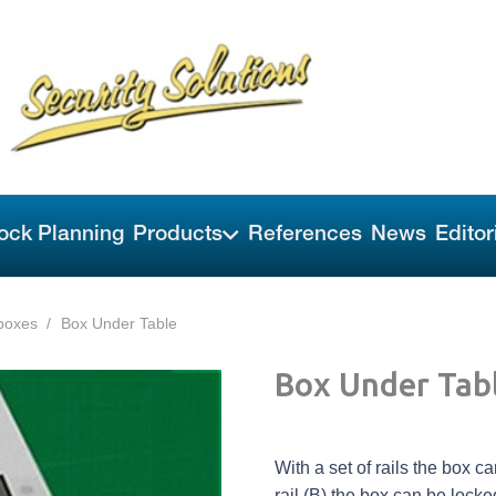
ock Planning
Products
References
News
Editor
boxes
/
Box Under Table
Box Under Tab
With a set of rails the box c
rail (B) the box can be locked