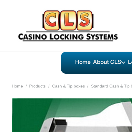
Home
About CLS
L
Home
/
Products
/
Cash & Tip boxes
/
Standard Cash & Tip 