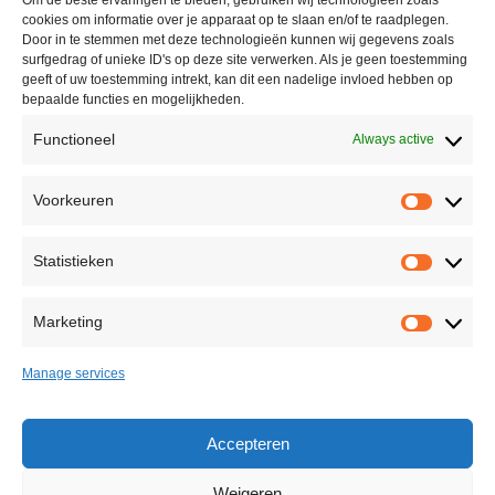
Om de beste ervaringen te bieden, gebruiken wij technologieën zoals
cookies om informatie over je apparaat op te slaan en/of te raadplegen.
+31(0)10 228 16 51
Door in te stemmen met deze technologieën kunnen wij gegevens zoals
surfgedrag of unieke ID's op deze site verwerken. Als je geen toestemming
info@casinolock.com
geeft of uw toestemming intrekt, kan dit een nadelige invloed hebben op
bepaalde functies en mogelijkheden.
Functioneel
Always active
Showroom/Workshop
Voorkeuren
Voorke
Ondernemingsweg 40,
2404 HN Alphen aan den Rijn
Statistieken
The Netherlands
Statisti
+31(0)172 75 45 85
Marketing
Marketi
info@casinolock.com
Manage services
Back to Top
Accepteren
Weigeren