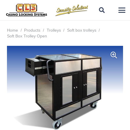
Home
/
Products
/
Trolleys
/
Soft box trolleys
/
Soft Box Trolley Open