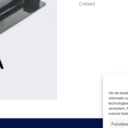
Contact
Om de beste 
informatie o
technologieë
verwerken. A
invloed heb
Function