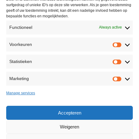
surfgedrag of unieke ID's op deze site verwerken. Als je geen toestemming
info@casinolock.com
geeft of uw toestemming intrekt, kan dit een nadelige invloed hebben op
bepaalde functies en mogelijkheden.
Functioneel
Always active
Showroom/Workshop
Voorkeuren
Voorke
Ondernemingsweg 40,
2404 HN Alphen aan den Rijn
Statistieken
The Netherlands
Statisti
+31(0)172 75 45 85
Marketing
Marketi
info@casinolock.com
Manage services
Back to Top
Accepteren
Weigeren
©
2026 All rights reserved Casinolock