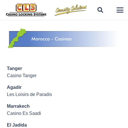
Tanger
Casino Tanger
Agadir
Les Loisirs de Paradis
Marrakech
Casino Es Saadi
El Jadida