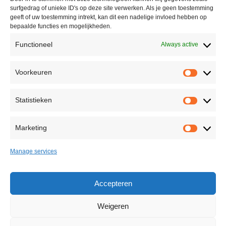
surfgedrag of unieke ID's op deze site verwerken. Als je geen toestemming
info@casinolock.com
geeft of uw toestemming intrekt, kan dit een nadelige invloed hebben op
bepaalde functies en mogelijkheden.
Functioneel
Always active
Showroom/Workshop
Voorkeuren
Voorke
Ondernemingsweg 40,
2404 HN Alphen aan den Rijn
Statistieken
The Netherlands
Statisti
+31(0)172 75 45 85
Marketing
Marketi
info@casinolock.com
Manage services
Back to Top
Accepteren
Weigeren
©
2026 All rights reserved Casinolock