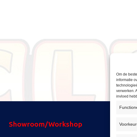
Om de beste 
informatie o
technologieë
verwerken. A
invloed heb
Function
Showroom/Workshop
Voorkeu