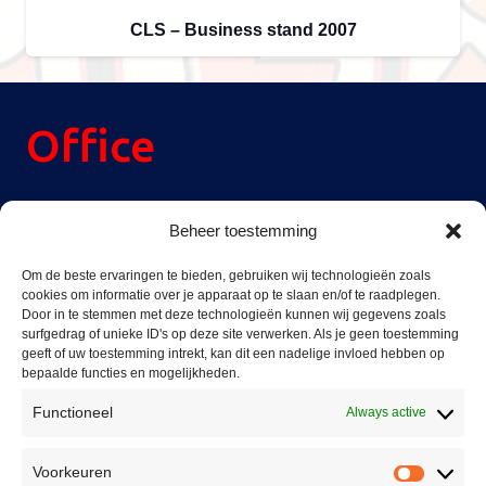
CLS – Business stand 2007
Office
Reinier Rondhorstdijk 32,
Beheer toestemming
3059 SM Rotterdam,
The Netherlands
Om de beste ervaringen te bieden, gebruiken wij technologieën zoals
cookies om informatie over je apparaat op te slaan en/of te raadplegen.
+31(0)10 228 16 51
Door in te stemmen met deze technologieën kunnen wij gegevens zoals
surfgedrag of unieke ID's op deze site verwerken. Als je geen toestemming
info@casinolock.com
geeft of uw toestemming intrekt, kan dit een nadelige invloed hebben op
bepaalde functies en mogelijkheden.
Showroom/Workshop
Functioneel
Always active
Voorkeuren
Voorke