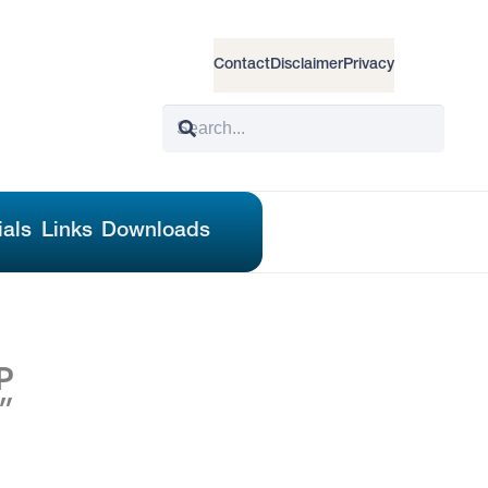
Contact
Disclaimer
Privacy
ials
Links
Downloads
P
″