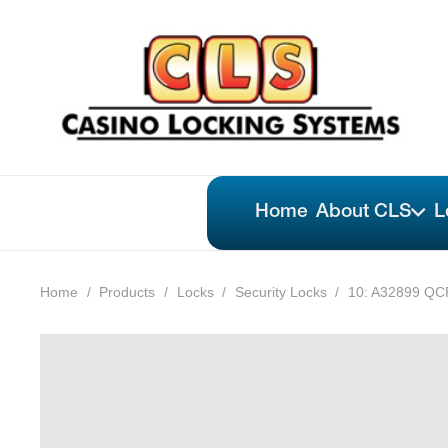
Home
About CLS
L
Home
/
Products
/
Locks
/
Security Locks
/
10: A32899 QCP