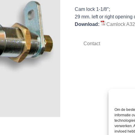
Cam lock 1-1/8″;
29 mm. left or right opening
Download:
Camlock A3
Contact
Om de beste 
informatie o
technologieë
verwerken. A
invloed heb